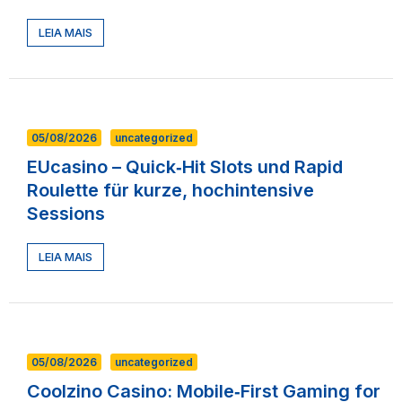
LEIA MAIS
05/08/2026
uncategorized
EUcasino – Quick‑Hit Slots und Rapid
Roulette für kurze, hochintensive
Sessions
LEIA MAIS
05/08/2026
uncategorized
Coolzino Casino: Mobile‑First Gaming for