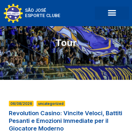
SÃO JOSÉ
ESPORTE CLUBE
Tour
06/08/2026
uncategorized
Revolution Casino: Vincite Veloci, Battiti
Pesanti e Emozioni Immediate per il
Giocatore Moderno