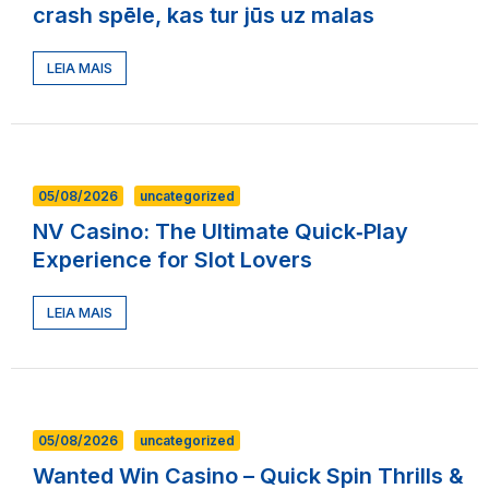
crash spēle, kas tur jūs uz malas
LEIA MAIS
05/08/2026
uncategorized
NV Casino: The Ultimate Quick‑Play
Experience for Slot Lovers
LEIA MAIS
05/08/2026
uncategorized
Wanted Win Casino – Quick Spin Thrills &