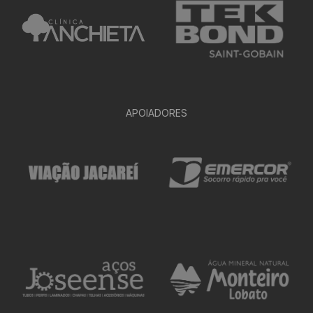
APOIADORES