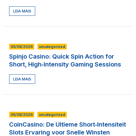
LEIA MAIS
05/08/2026
uncategorized
Spinjo Casino: Quick Spin Action for
Short, High‑Intensity Gaming Sessions
LEIA MAIS
05/08/2026
uncategorized
CoinCasino: De Ultieme Short‑Intensiteit
Slots Ervaring voor Snelle Winsten