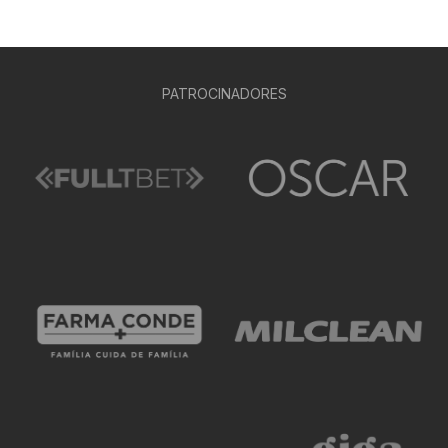
PATROCINADORES