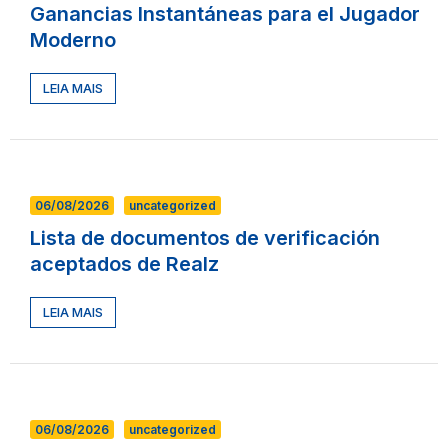
Ganancias Instantáneas para el Jugador
Moderno
LEIA MAIS
06/08/2026
uncategorized
Lista de documentos de verificación
aceptados de Realz
LEIA MAIS
06/08/2026
uncategorized