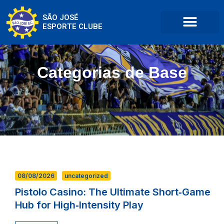
SÃO JOSÉ
ESPORTE CLUBE
Categorias de Base
08/08/2026
uncategorized
Pistolo Casino: The Ultimate Short‑Game
Hub for High‑Intensity Play