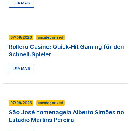
LEIA MAIS
07/08/2026
uncategorized
Rollero Casino: Quick‑Hit Gaming für den
Schnell‑Spieler
LEIA MAIS
07/08/2026
uncategorized
São José homenageia Alberto Simões no
Estádio Martins Pereira