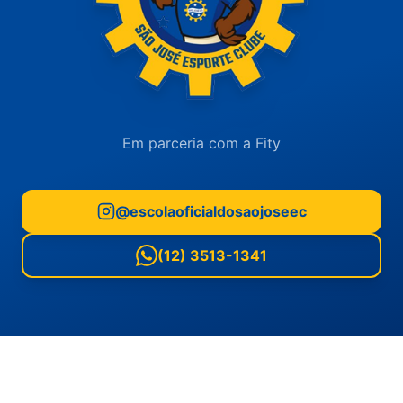
Em parceria com a Fity
@escolaoficialdosaojoseec
(12) 3513-1341