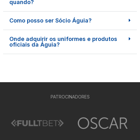
quando?
Como posso ser Sócio Águia?
Onde adquirir os uniformes e produtos
oficiais da Águia?
PATROCINADORES