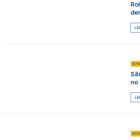
Rol
den
LE
07/
Sã
no 
LE
07/