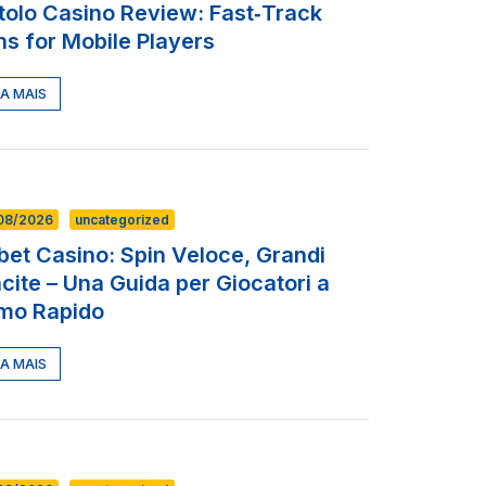
stolo Casino Review: Fast‑Track
ns for Mobile Players
IA MAIS
08/2026
uncategorized
bet Casino: Spin Veloce, Grandi
cite – Una Guida per Giocatori a
tmo Rapido
IA MAIS