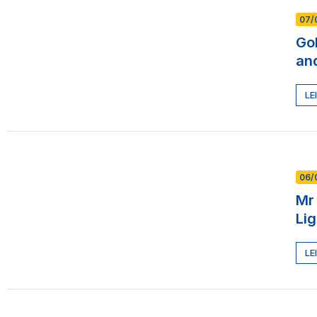
07/
Go
an
LE
06/
Mr 
Li
LE