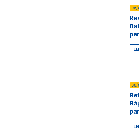
06/
Rev
Bat
pe
LE
06/
Be
Rá
pa
LE