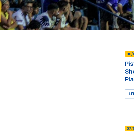
08/
Pis
Sh
Pl
LE
07/