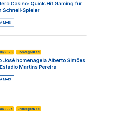
lero Casino: Quick‑Hit Gaming für
 Schnell‑Spieler
IA MAIS
08/2026
uncategorized
o José homenageia Alberto Simões
Estádio Martins Pereira
IA MAIS
08/2026
uncategorized