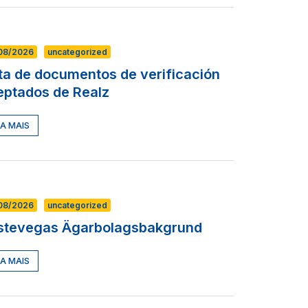
08/2026
uncategorized
sta de documentos de verificación
eptados de Realz
IA MAIS
08/2026
uncategorized
stevegas Ägarbolagsbakgrund
IA MAIS