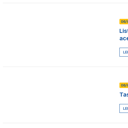
06/
Li
ac
LE
06/
Ta
LE