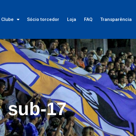
Clube
Sócio torcedor
Loja
FAQ
Transparência
sub-17