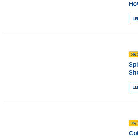
Ho
LE
05/
Spi
Sh
LE
05/
Co