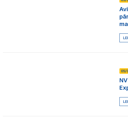
Av
pār
ma
LE
05/
NV
Exp
LE