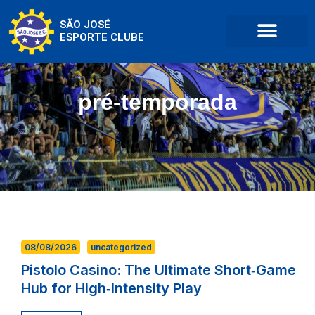
SÃO JOSÉ
ESPORTE CLUBE
pré-temporada
08/08/2026
uncategorized
Pistolo Casino: The Ultimate Short‑Game
Hub for High‑Intensity Play