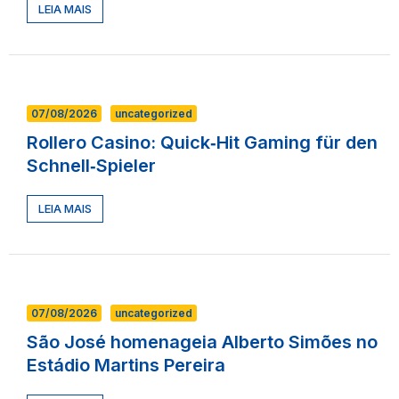
LEIA MAIS
07/08/2026
uncategorized
Rollero Casino: Quick‑Hit Gaming für den
Schnell‑Spieler
LEIA MAIS
07/08/2026
uncategorized
São José homenageia Alberto Simões no
Estádio Martins Pereira