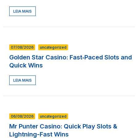
LEIA MAIS
07/08/2026
uncategorized
Golden Star Casino: Fast‑Paced Slots and
Quick Wins
LEIA MAIS
06/08/2026
uncategorized
Mr Punter Casino: Quick Play Slots &
Lightning-Fast Wins