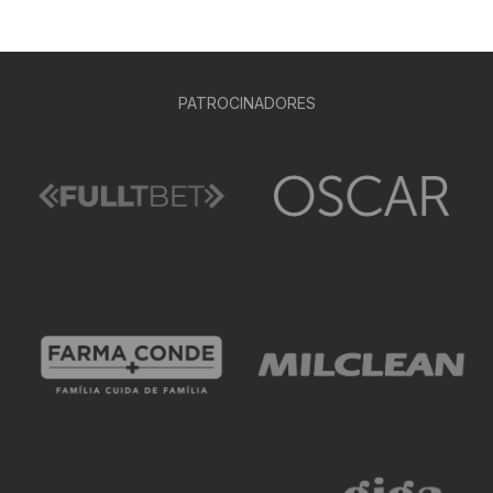
PATROCINADORES