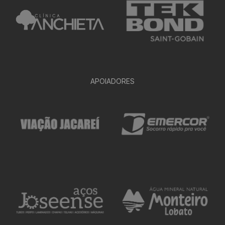
APOIADORES