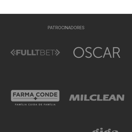
PATROCINADORES