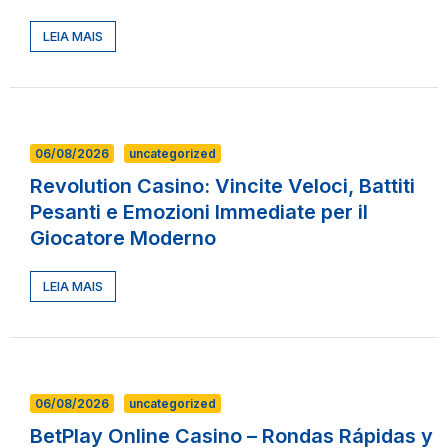
LEIA MAIS
06/08/2026
uncategorized
Revolution Casino: Vincite Veloci, Battiti
Pesanti e Emozioni Immediate per il
Giocatore Moderno
LEIA MAIS
06/08/2026
uncategorized
BetPlay Online Casino – Rondas Rápidas y