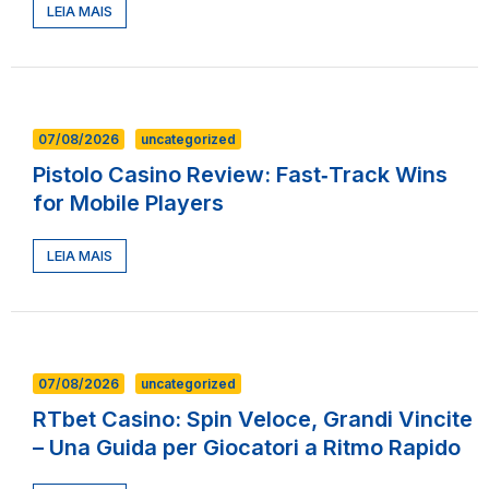
LEIA MAIS
07/08/2026
uncategorized
Pistolo Casino Review: Fast‑Track Wins
for Mobile Players
LEIA MAIS
07/08/2026
uncategorized
RTbet Casino: Spin Veloce, Grandi Vincite
– Una Guida per Giocatori a Ritmo Rapido