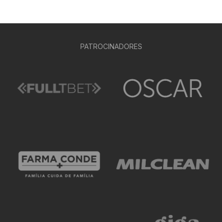
PATROCINADORES