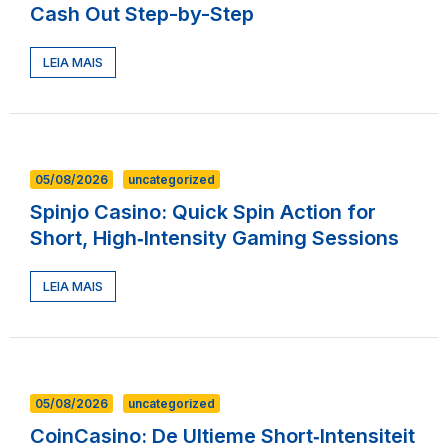
Cash Out Step-by-Step
LEIA MAIS
05/08/2026
uncategorized
Spinjo Casino: Quick Spin Action for
Short, High‑Intensity Gaming Sessions
LEIA MAIS
05/08/2026
uncategorized
CoinCasino: De Ultieme Short‑Intensiteit