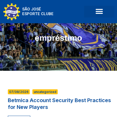
SÃO JOSÉ
ESPORTE CLUBE
empréstimo
07/08/2026
uncategorized
Betmica Account Security Best Practices
for New Players