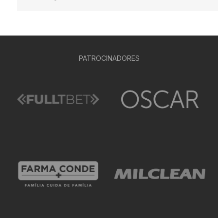
PATROCINADORES