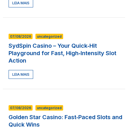
LEIA MAIS
07/08/2026
uncategorized
SydSpin Casino – Your Quick‑Hit
Playground for Fast, High‑Intensity Slot
Action
LEIA MAIS
07/08/2026
uncategorized
Golden Star Casino: Fast‑Paced Slots and
Quick Wins