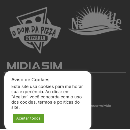
Aviso de Cookies
Este site usa cookies para melhorar
sua experiência. Ao clicar em
"Aceitar" você concorda com o uso
São José Esporte Clube
dos cookies, termos e políticas do
© 2025 Todos os direitos reservados. Site desenvolvido
site.
por
MIDIASIM
Aceitar todos
Política de Privacidade