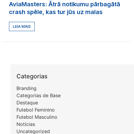
AviaMasters: Ātrā notikumu pārbagātā
crash spēle, kas tur jūs uz malas
LEIA MAIS
Categorias
Branding
Categorias de Base
Destaque
Futebol Feminino
Futebol Masculino
Notícias
Uncategorized