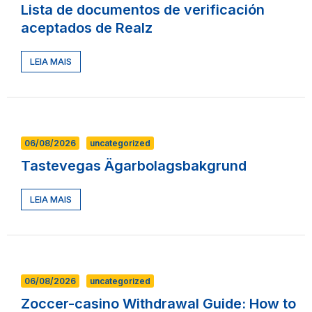
Lista de documentos de verificación
aceptados de Realz
LEIA MAIS
06/08/2026
uncategorized
Tastevegas Ägarbolagsbakgrund
LEIA MAIS
06/08/2026
uncategorized
Zoccer-casino Withdrawal Guide: How to