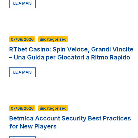
LEIA MAIS
07/08/2026
uncategorized
RTbet Casino: Spin Veloce, Grandi Vincite
– Una Guida per Giocatori a Ritmo Rapido
LEIA MAIS
07/08/2026
uncategorized
Betmica Account Security Best Practices
for New Players