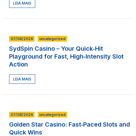
LEIA MAIS
07/08/2026
uncategorized
SydSpin Casino – Your Quick‑Hit
Playground for Fast, High‑Intensity Slot
Action
LEIA MAIS
07/08/2026
uncategorized
Golden Star Casino: Fast‑Paced Slots and
Quick Wins