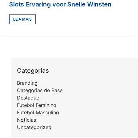
Slots Ervaring voor Snelle Winsten
LEIA MAIS
Categorias
Branding
Categorias de Base
Destaque
Futebol Feminino
Futebol Masculino
Notícias
Uncategorized