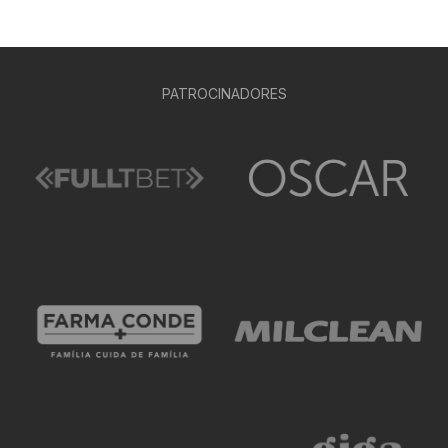
PATROCINADORES