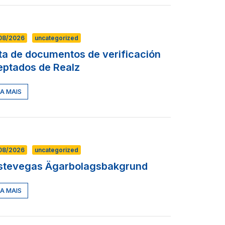
08/2026
uncategorized
sta de documentos de verificación
eptados de Realz
IA MAIS
08/2026
uncategorized
stevegas Ägarbolagsbakgrund
IA MAIS