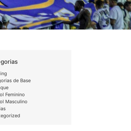
gorias
ing
orias de Base
aque
ol Feminino
ol Masculino
ias
tegorized