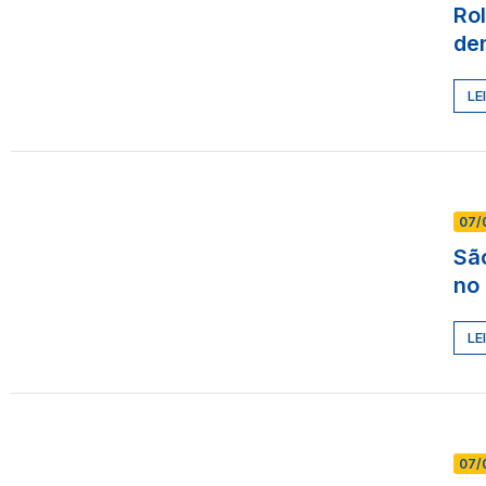
Rol
den
LE
07/
Sã
no 
LE
07/