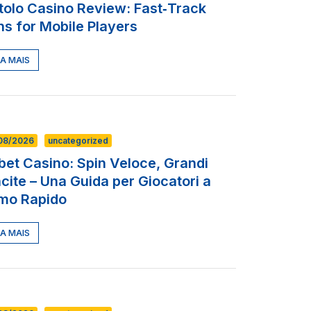
stolo Casino Review: Fast‑Track
ns for Mobile Players
IA MAIS
08/2026
uncategorized
bet Casino: Spin Veloce, Grandi
cite – Una Guida per Giocatori a
tmo Rapido
IA MAIS