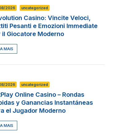
08/2026
uncategorized
olution Casino: Vincite Veloci,
titi Pesanti e Emozioni Immediate
r il Giocatore Moderno
IA MAIS
08/2026
uncategorized
tPlay Online Casino – Rondas
pidas y Ganancias Instantáneas
ra el Jugador Moderno
IA MAIS