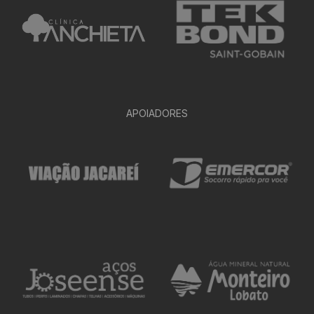
APOIADORES