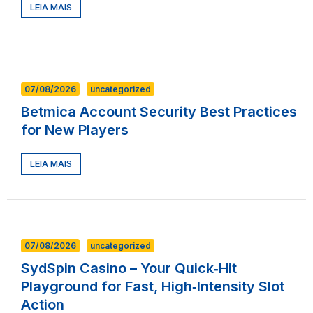
LEIA MAIS
07/08/2026
uncategorized
Betmica Account Security Best Practices
for New Players
LEIA MAIS
07/08/2026
uncategorized
SydSpin Casino – Your Quick‑Hit
Playground for Fast, High‑Intensity Slot
Action