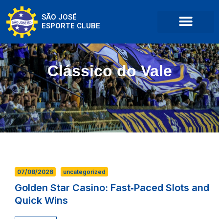
SÃO JOSÉ
ESPORTE CLUBE
Clássico do Vale
07/08/2026
uncategorized
Golden Star Casino: Fast‑Paced Slots and
Quick Wins