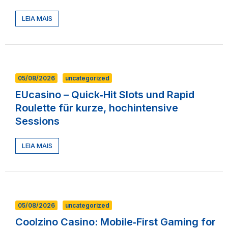
LEIA MAIS
05/08/2026
uncategorized
EUcasino – Quick‑Hit Slots und Rapid
Roulette für kurze, hochintensive
Sessions
LEIA MAIS
05/08/2026
uncategorized
Coolzino Casino: Mobile‑First Gaming for