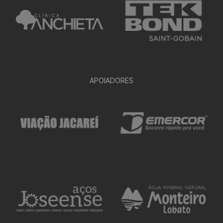
APOIADORES