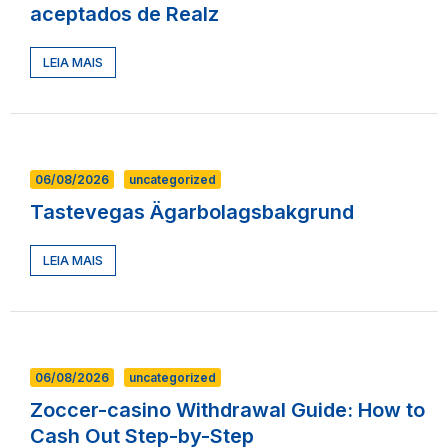
aceptados de Realz
LEIA MAIS
06/08/2026
uncategorized
Tastevegas Ägarbolagsbakgrund
LEIA MAIS
06/08/2026
uncategorized
Zoccer-casino Withdrawal Guide: How to
Cash Out Step-by-Step