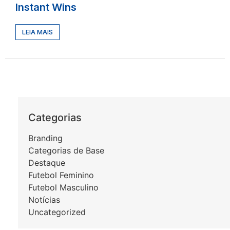
Instant Wins
LEIA MAIS
Categorias
Branding
Categorias de Base
Destaque
Futebol Feminino
Futebol Masculino
Notícias
Uncategorized