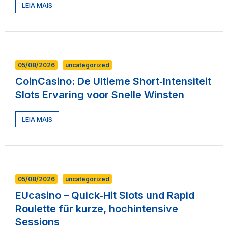
LEIA MAIS
05/08/2026
uncategorized
CoinCasino: De Ultieme Short‑Intensiteit
Slots Ervaring voor Snelle Winsten
LEIA MAIS
05/08/2026
uncategorized
EUcasino – Quick‑Hit Slots und Rapid
Roulette für kurze, hochintensive
Sessions