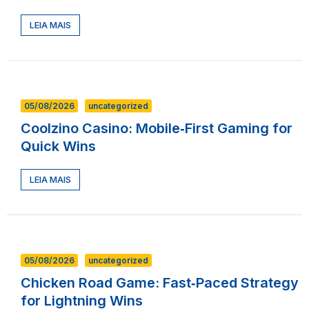
LEIA MAIS
05/08/2026
uncategorized
Coolzino Casino: Mobile‑First Gaming for
Quick Wins
LEIA MAIS
05/08/2026
uncategorized
Chicken Road Game: Fast‑Paced Strategy
for Lightning Wins