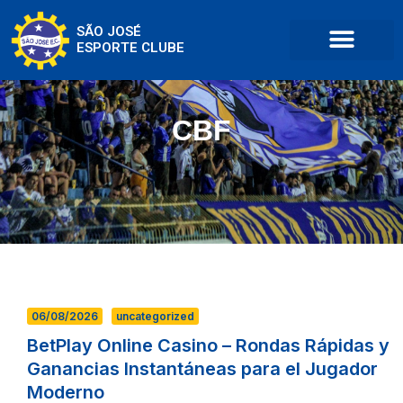
SÃO JOSÉ
ESPORTE CLUBE
CBF
06/08/2026
uncategorized
BetPlay Online Casino – Rondas Rápidas y
Ganancias Instantáneas para el Jugador
Moderno