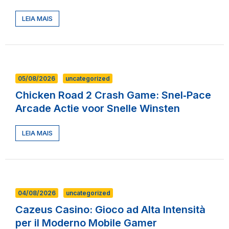
LEIA MAIS
05/08/2026
uncategorized
Chicken Road 2 Crash Game: Snel‑Pace
Arcade Actie voor Snelle Winsten
LEIA MAIS
04/08/2026
uncategorized
Cazeus Casino: Gioco ad Alta Intensità
per il Moderno Mobile Gamer