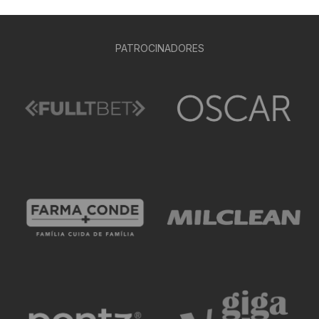
PATROCINADORES