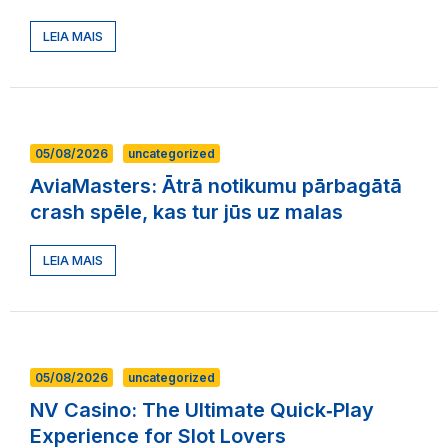
LEIA MAIS
05/08/2026
uncategorized
AviaMasters: Ātrā notikumu pārbagātā
crash spēle, kas tur jūs uz malas
LEIA MAIS
05/08/2026
uncategorized
NV Casino: The Ultimate Quick‑Play
Experience for Slot Lovers