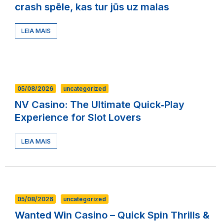
crash spēle, kas tur jūs uz malas
LEIA MAIS
05/08/2026
uncategorized
NV Casino: The Ultimate Quick‑Play
Experience for Slot Lovers
LEIA MAIS
05/08/2026
uncategorized
Wanted Win Casino – Quick Spin Thrills &