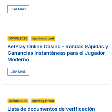
LEIA MAIS
06/08/2026
uncategorized
BetPlay Online Casino – Rondas Rápidas y
Ganancias Instantáneas para el Jugador
Moderno
LEIA MAIS
06/08/2026
uncategorized
Lista de documentos de verificación