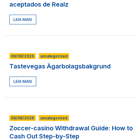
aceptados de Realz
LEIA MAIS
06/08/2026
uncategorized
Tastevegas Ägarbolagsbakgrund
LEIA MAIS
06/08/2026
uncategorized
Zoccer-casino Withdrawal Guide: How to
Cash Out Step-by-Step