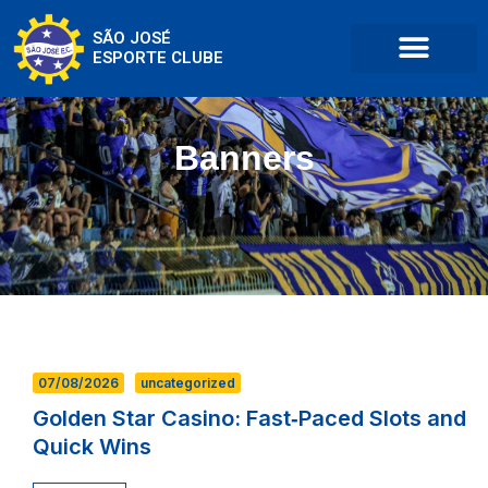
SÃO JOSÉ
ESPORTE CLUBE
Banners
07/08/2026
uncategorized
Golden Star Casino: Fast‑Paced Slots and
Quick Wins