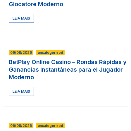
Giocatore Moderno
LEIA MAIS
06/08/2026
uncategorized
BetPlay Online Casino – Rondas Rápidas y
Ganancias Instantáneas para el Jugador
Moderno
LEIA MAIS
06/08/2026
uncategorized