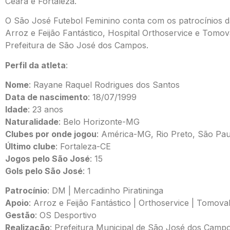
Ceará e Fortaleza.
O São José Futebol Feminino conta com os patrocínios d
Arroz e Feijão Fantástico, Hospital Orthoservice e Tomov
Prefeitura de São José dos Campos.
Perfil da atleta
:
Nome
: Rayane Raquel Rodrigues dos Santos
Data de nascimento
: 18/07/1999
Idade
: 23 anos
Naturalidade
: Belo Horizonte-MG
Clubes por onde jogou
: América-MG, Rio Preto, São Pau
Último clube
: Fortaleza-CE
Jogos pelo São José
: 15
Gols pelo São José
: 1
Patrocínio
: DM | Mercadinho Piratininga
Apoio
: Arroz e Feijão Fantástico | Orthoservice | Tomova
Gestão
: OS Desportivo
Realização
: Prefeitura Municipal de São José dos Camp