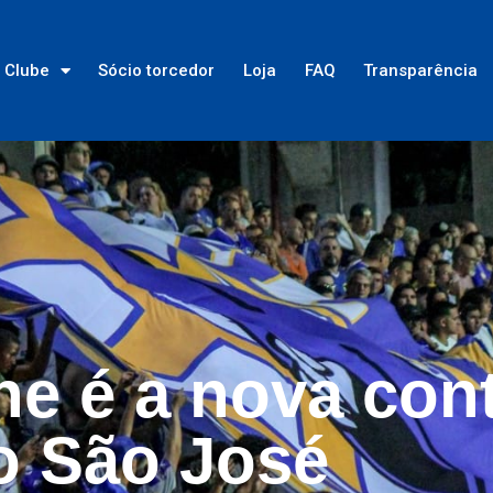
Clube
Sócio torcedor
Loja
FAQ
Transparência
ne é a nova con
o São José