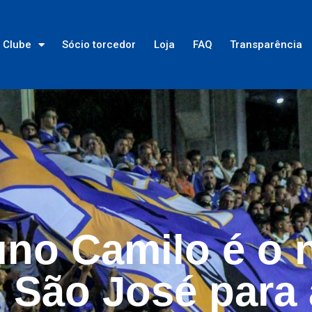
Clube
Sócio torcedor
Loja
FAQ
Transparência
uno Camilo é o 
 São José para