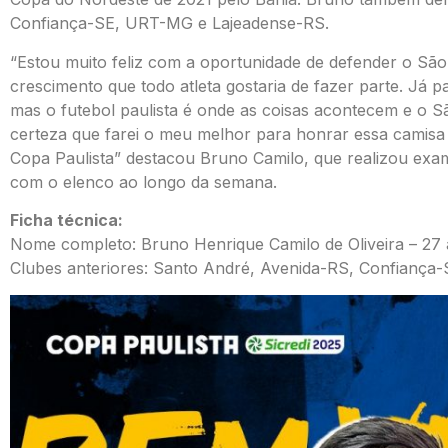
Confiança-SE, URT-MG e Lajeadense-RS.
“Estou muito feliz com a oportunidade de defender o Sã
crescimento que todo atleta gostaria de fazer parte. Já p
mas o futebol paulista é onde as coisas acontecem e o S
certeza que farei o meu melhor para honrar essa camisa 
Copa Paulista” destacou Bruno Camilo, que realizou exame
com o elenco ao longo da semana.
Ficha técnica:
Nome completo: Bruno Henrique Camilo de Oliveira – 27
Clubes anteriores: Santo André, Avenida-RS, Confiança-