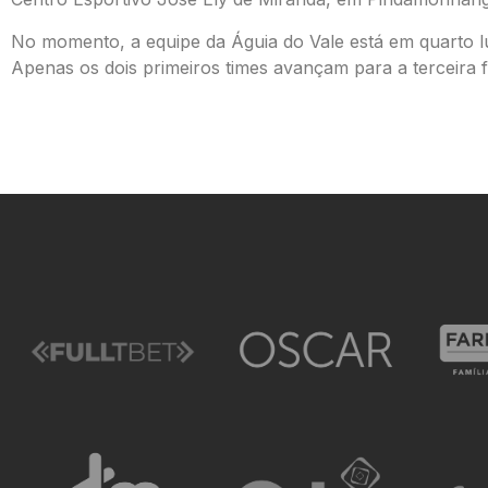
No momento, a equipe da Águia do Vale está em quarto l
Apenas os dois primeiros times avançam para a terceira f