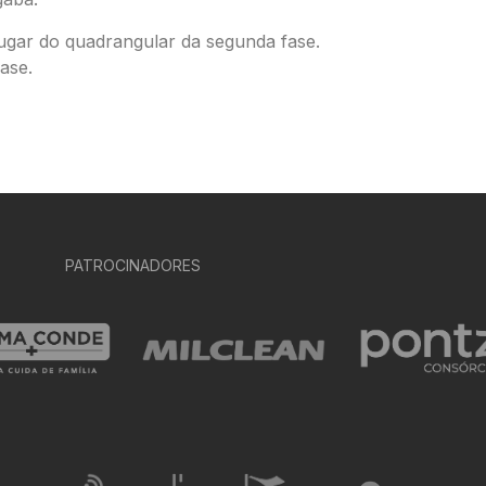
ugar do quadrangular da segunda fase.
ase.
PATROCINADORES