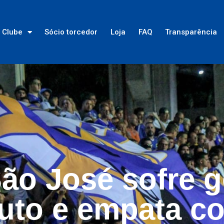
Clube
Sócio torcedor
Loja
FAQ
Transparência
ão José sofre g
uto e empata c