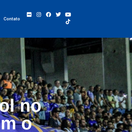
Contato
ol no
om o