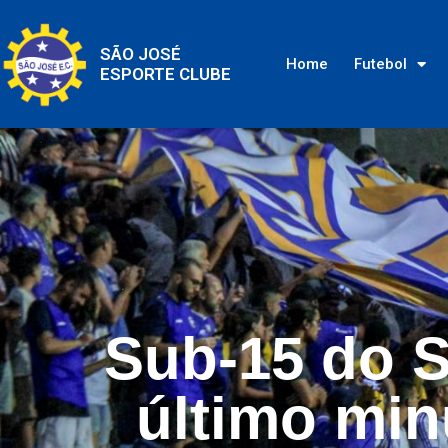
SÃO JOSÉ
Home
Futebol
ESPORTE CLUBE
Sub-15 do S
último min