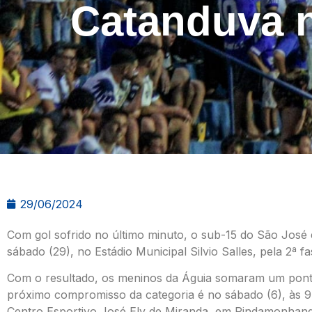
Catanduva n
29/06/2024
Com gol sofrido no último minuto, o sub-15 do São Jos
sábado (29), no Estádio Municipal Silvio Salles, pela 2ª 
Com o resultado, os meninos da Águia somaram um ponto
próximo compromisso da categoria é no sábado (6), às 9
Centro Esportivo José Ely de Miranda, em Pindamonhan