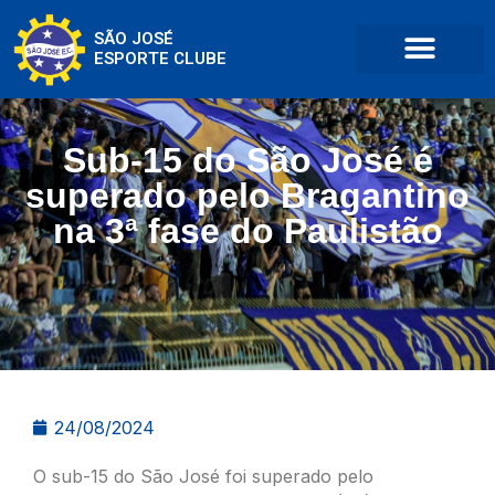
SÃO JOSÉ
ESPORTE CLUBE
Sub-15 do São José é
superado pelo Bragantino
na 3ª fase do Paulistão
24/08/2024
O sub-15 do São José foi superado pelo