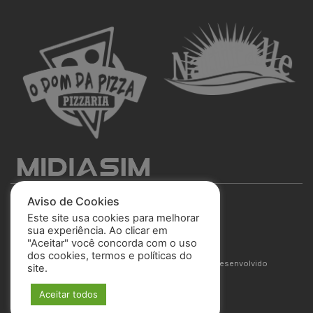
Aviso de Cookies
Este site usa cookies para melhorar
sua experiência. Ao clicar em
"Aceitar" você concorda com o uso
São José Esporte Clube
dos cookies, termos e políticas do
© 2025 Todos os direitos reservados. Site desenvolvido
site.
por
MIDIASIM
Aceitar todos
Política de Privacidade