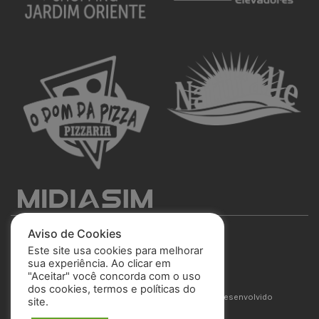
Aviso de Cookies
Este site usa cookies para melhorar
sua experiência. Ao clicar em
"Aceitar" você concorda com o uso
São José Esporte Clube
dos cookies, termos e políticas do
© 2025 Todos os direitos reservados. Site desenvolvido
site.
por
MIDIASIM