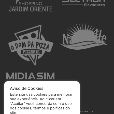
Aviso de Cookies
Este site usa cookies para melhorar
sua experiência. Ao clicar em
"Aceitar" você concorda com o uso
São José Esporte Clube
dos cookies, termos e políticas do
© 2025 Todos os direitos reservados. Site desenvolvido
site.