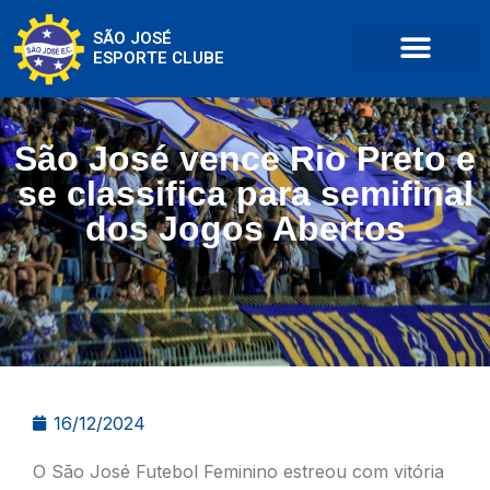
SÃO JOSÉ
ESPORTE CLUBE
São José vence Rio Preto e
se classifica para semifinal
dos Jogos Abertos
16/12/2024
O São José Futebol Feminino estreou com vitória