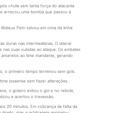
após chute sem tanta força do atacante
one arriscou uma bomba que passou à
o Mateus Petri salvou em cima da linha
as duras nas intermediárias. O lateral
os nas suas subidas ao ataque. Os embates
es amarelos ao time mandante, gerando
o, o primeiro tempo terminou sem gols.
 time joseense sem fazer alterações.
ve, o goleiro evitou o gol e no rebote,
lizou e acertou o travessão.
os 20 minutos. Em cobrança de falta da
direito, mas a arbitragem assinalou