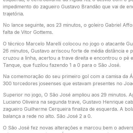
impedimento do zagueiro Gustavo Brandão que vai de enc
trajetória.
No lance seguinte, aos 23 minutos, o goleiro Gabriel Af
falta de Vitor Gottems.
O técnico Marcelo Marelli colocou no jogo o atacante Gu
26 minutos, Gustavo arriscou forte de média distância e p
cruzou a linha, acertou a trave direita e encontrou o pé
Tanque, que fuzilou fazendo 1 a 0 para o São José.
Na comemoração do seu primeiro gol com a camisa da Ág
300 torcedores joseenses que estavam presentes no Joa
Superior no jogo, O São José ampliou aos 29 minutos. A
Luciano Oliveira na segunda trave, Gustavo Henrique ca
zagueiro Guilherme Cerqueira finaliza de esquerda. A bola
balança a rede no alto. São José 2 a 0.
O São José fez novas alterações e marcou bem o adversár