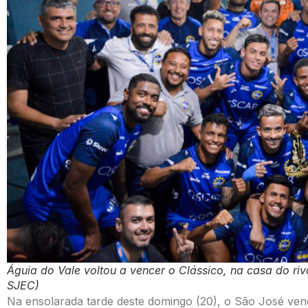
Águia do Vale voltou a vencer o Clássico, na casa do ri
SJEC)
Na ensolarada tarde deste domingo (20), o São José ven