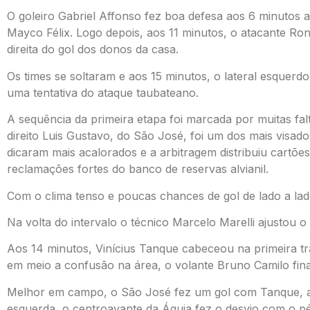
O goleiro Gabriel Affonso fez boa defesa aos 6 minutos 
Mayco Félix. Logo depois, aos 11 minutos, o atacante R
direita do gol dos donos da casa.
Os times se soltaram e aos 15 minutos, o lateral esquerd
uma tentativa do ataque taubateano.
A sequência da primeira etapa foi marcada por muitas falt
direito Luis Gustavo, do São José, foi um dos mais visad
dicaram mais acalorados e a arbitragem distribuiu cartõ
reclamações fortes do banco de reservas alvianil.
Com o clima tenso e poucas chances de gol de lado a lad
Na volta do intervalo o técnico Marcelo Marelli ajustou o
Aos 14 minutos, Vinícius Tanque cabeceou na primeira tra
em meio a confusão na área, o volante Bruno Camilo fina
Melhor em campo, o São José fez um gol com Tanque, a
esquerda, o centroavante da Águia fez o desvio com o pé 