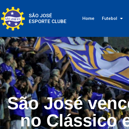
SÃO JOSÉ
Home
Futebol
ESPORTE CLUBE
São José vence
no Clássico 