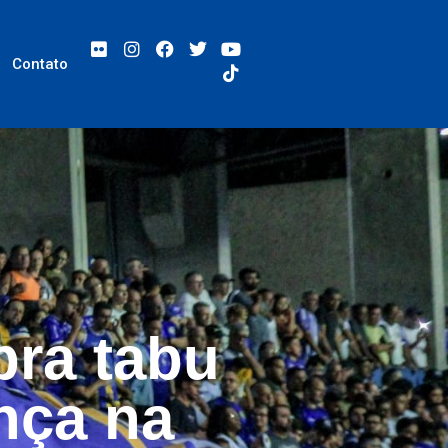
Contato
bra tabu
nça na