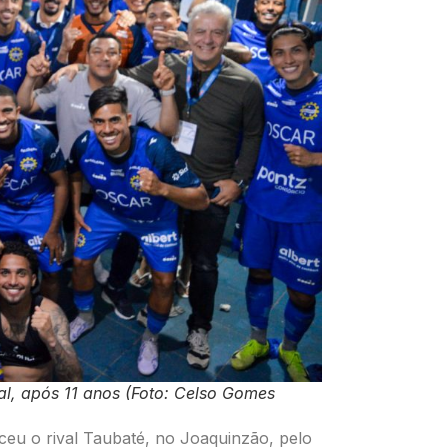
val, após 11 anos (Foto: Celso Gomes
ceu o rival Taubaté, no Joaquinzão, pelo