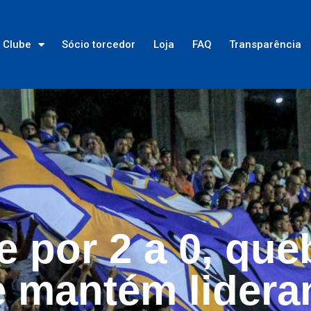
Clube
Sócio torcedor
Loja
FAQ
Transparência
 por 2 a 0, que
e mantém lidera