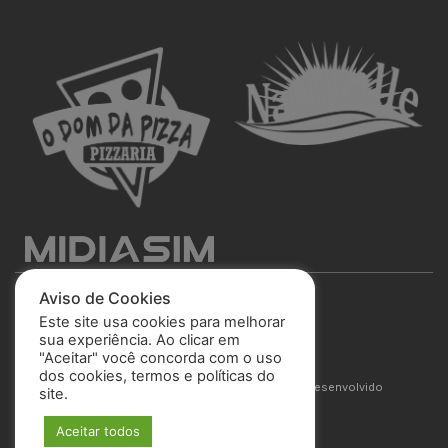
Aviso de Cookies
Este site usa cookies para melhorar
sua experiência. Ao clicar em
"Aceitar" você concorda com o uso
São José Esporte Clube
dos cookies, termos e políticas do
© 2025 Todos os direitos reservados. Site desenvolvido
site.
por
MIDIASIM
Aceitar todos
Política de Privacidade