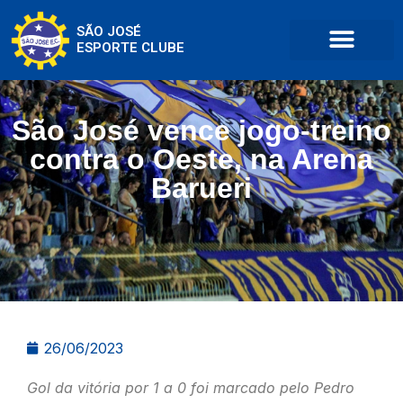
SÃO JOSÉ
ESPORTE CLUBE
São José vence jogo-treino
contra o Oeste, na Arena
Barueri
26/06/2023
Gol da vitória por 1 a 0 foi marcado pelo Pedro