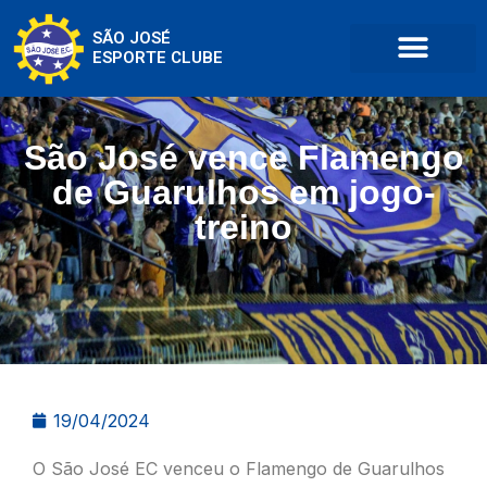
SÃO JOSÉ
ESPORTE CLUBE
São José vence Flamengo
de Guarulhos em jogo-
treino
19/04/2024
O São José EC venceu o Flamengo de Guarulhos