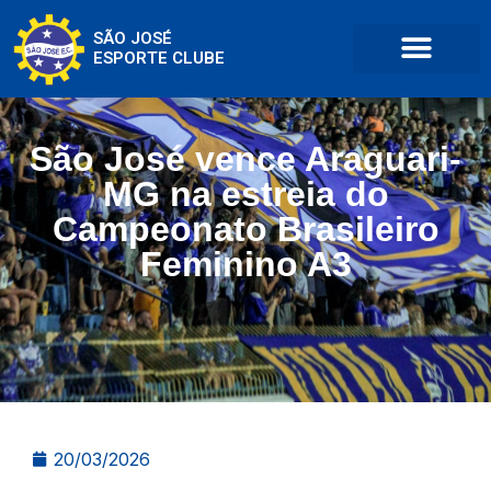
SÃO JOSÉ
ESPORTE CLUBE
São José vence Araguari-
MG na estreia do
Campeonato Brasileiro
Feminino A3
20/03/2026