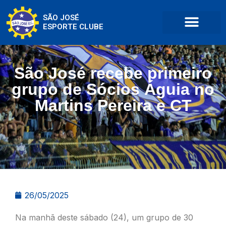
SÃO JOSÉ
ESPORTE CLUBE
São José recebe primeiro
grupo de Sócios Águia no
Martins Pereira e CT
26/05/2025
Na manhã deste sábado (24), um grupo de 30