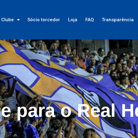
Clube
Sócio torcedor
Loja
FAQ
Transparência
e para o Real H