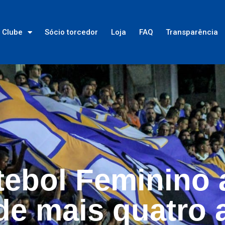
Clube
Sócio torcedor
Loja
FAQ
Transparência
tebol Feminino 
de mais quatro a