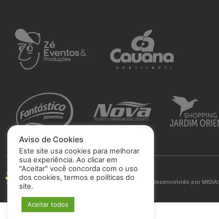
Aviso de Cookies
Este site usa cookies para melhorar
sua experiência. Ao clicar em
"Aceitar" você concorda com o uso
São José Esporte Clube
dos cookies, termos e políticas do
© 2025 Todos os direitos reservados. Site desenvolvido por
MIDIA
site.
Aceitar todos