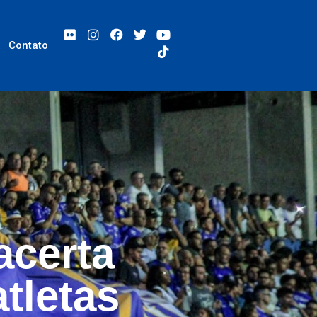
Contato
acerta
tletas