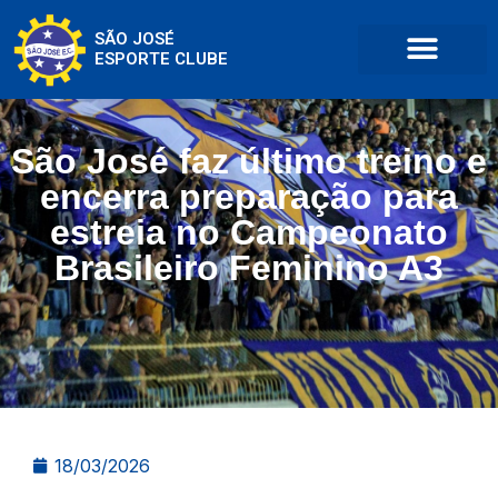
SÃO JOSÉ
ESPORTE CLUBE
São José faz último treino e
encerra preparação para
estreia no Campeonato
Brasileiro Feminino A3
18/03/2026