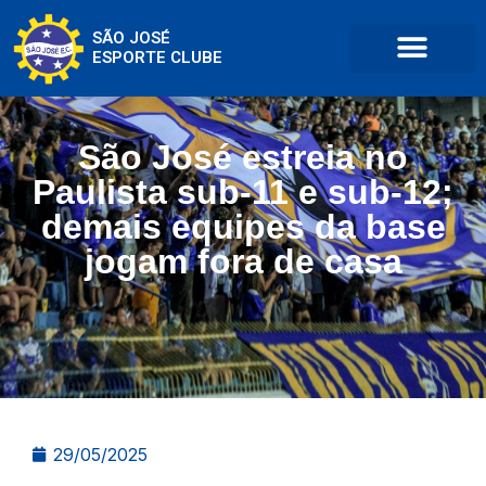
SÃO JOSÉ
ESPORTE CLUBE
São José estreia no
Paulista sub-11 e sub-12;
demais equipes da base
jogam fora de casa
29/05/2025