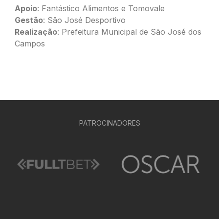
Apoio
: Fantástico Alimentos e Tomovale
Gestão
: São José Desportivo
Realização
: Prefeitura Municipal de São José dos
Campos
PATROCINADORES