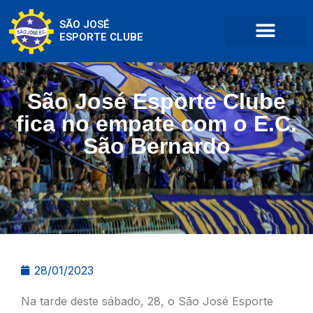
SÃO JOSÉ
ESPORTE CLUBE
São José Esporte Clube
fica no empate com o E.C.
São Bernardo
28/01/2023
Na tarde deste sábado, 28, o São José Esporte