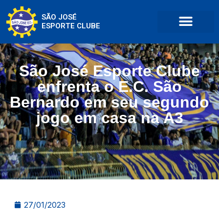
SÃO JOSÉ
ESPORTE CLUBE
São José Esporte Clube
enfrenta o E.C. São
Bernardo em seu segundo
jogo em casa na A3
27/01/2023