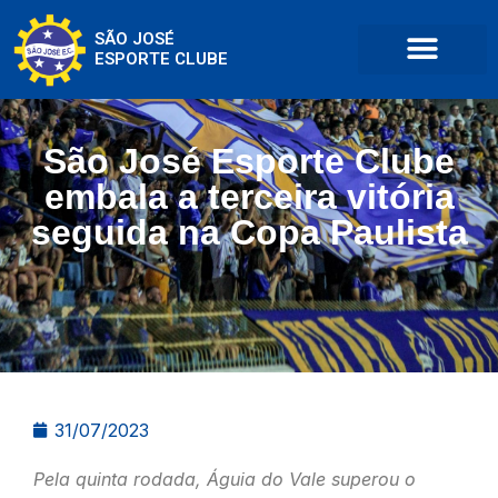
SÃO JOSÉ
ESPORTE CLUBE
São José Esporte Clube
embala a terceira vitória
seguida na Copa Paulista
31/07/2023
Pela quinta rodada, Águia do Vale superou o