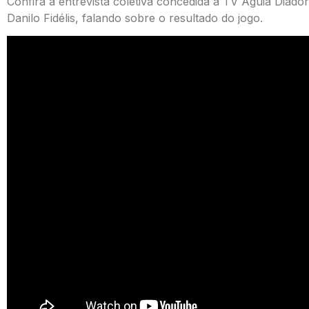
Confira a entrevista coletiva concedida à
TV Águia Diado
Danilo Fidélis, falando sobre o resultado do jogo.