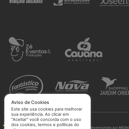
Aviso de Cookies
Este site usa cookies para melhorar
sua experiência. Ao clicar em
"Aceitar" você concorda com o uso
São José Esporte Clube
dos cookies, termos e políticas do
© 2025 Todos os direitos reservados. Site desenvolvido por
MIDIA