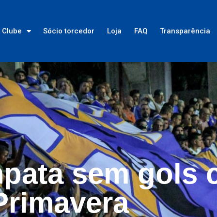
Clube
Sócio torcedor
Loja
FAQ
Transparência
pata sem gols 
Primavera