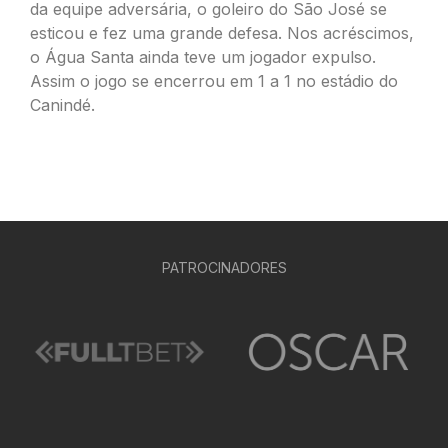
da equipe adversária, o goleiro do São José se
esticou e fez uma grande defesa. Nos acréscimos,
o Água Santa ainda teve um jogador expulso.
Assim o jogo se encerrou em 1 a 1 no estádio do
Canindé.
PATROCINADORES