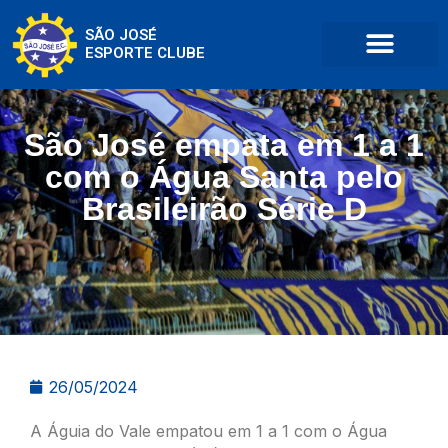
SÃO JOSÉ
ESPORTE CLUBE
São José empata em 1 a 1
com o Água Santa pelo
Brasileirão Série D
26/05/2024
A Águia do Vale empatou em 1 a 1 com o Água