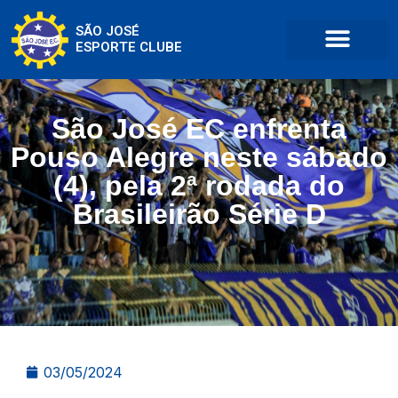
SÃO JOSÉ
ESPORTE CLUBE
São José EC enfrenta
Pouso Alegre neste sábado
(4), pela 2ª rodada do
Brasileirão Série D
03/05/2024