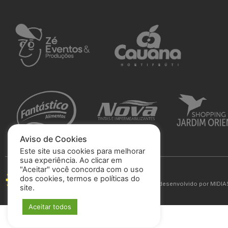
Aviso de Cookies
Este site usa cookies para melhorar
sua experiência. Ao clicar em
"Aceitar" você concorda com o uso
São José Esporte Clube
dos cookies, termos e políticas do
© 2025 Todos os direitos reservados. Site desenvolvido por
MIDIA
site.
Aceitar todos