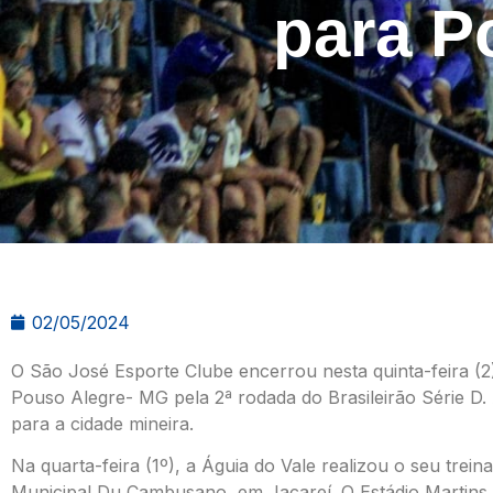
para P
02/05/2024
O São José Esporte Clube encerrou nesta quinta-feira (2
Pouso Alegre- MG pela 2ª rodada do Brasileirão Série D. 
para a cidade mineira.
Na quarta-feira (1º), a Águia do Vale realizou o seu trei
Municipal Du Cambusano, em Jacareí. O Estádio Martins Pe