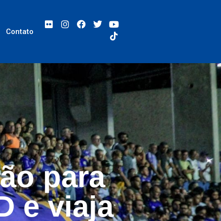
Contato
ão para
D e viaja