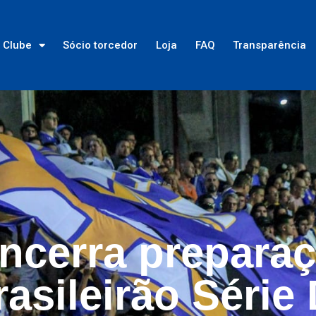
Clube
Sócio torcedor
Loja
FAQ
Transparência
ncerra preparaç
asileirão Série 