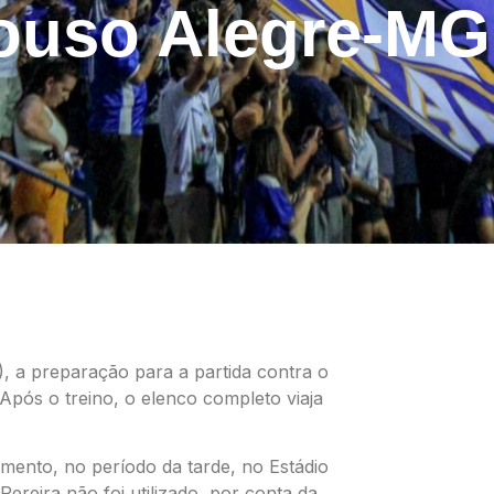
ouso Alegre-MG
), a preparação para a partida contra o
Após o treino, o elenco completo viaja
namento, no período da tarde, no Estádio
reira não foi utilizado, por conta da