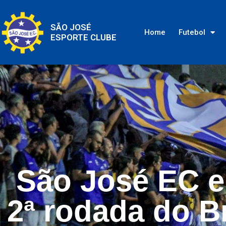
SÃO JOSÉ
Home
Futebol
ESPORTE CLUBE
São José EC e
2ª rodada do Br