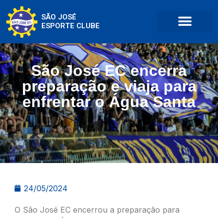
SÃO JOSÉ
ESPORTE CLUBE
São José EC encerra
preparação e viaja para
enfrentar o Água Santa
24/05/2024
O São José EC encerrou a preparação para