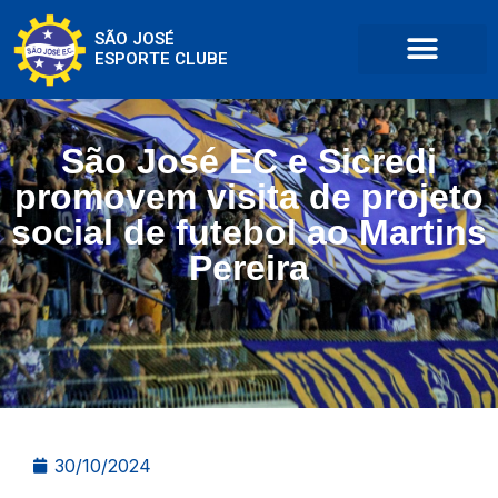
SÃO JOSÉ
ESPORTE CLUBE
São José EC e Sicredi
promovem visita de projeto
social de futebol ao Martins
Pereira
30/10/2024