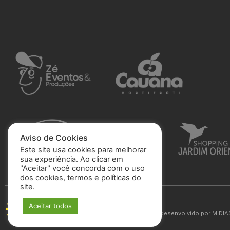
Aviso de Cookies
Este site usa cookies para melhorar
sua experiência. Ao clicar em
"Aceitar" você concorda com o uso
dos cookies, termos e políticas do
site.
São José Esporte Clube
Aceitar todos
© 2025 Todos os direitos reservados. Site desenvolvido por
MIDIA