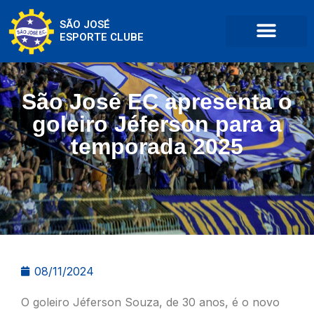
SÃO JOSÉ
ESPORTE CLUBE
São José EC apresenta o
goleiro Jéferson para a
temporada 2025
08/11/2024
O goleiro Jéferson Souza, de 30 anos, é o novo