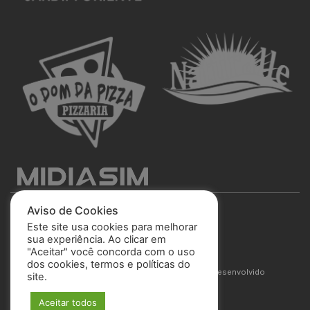
Aviso de Cookies
Este site usa cookies para melhorar
sua experiência. Ao clicar em
"Aceitar" você concorda com o uso
São José Esporte Clube
dos cookies, termos e políticas do
© 2025 Todos os direitos reservados. Site desenvolvido
site.
por
MIDIASIM
Aceitar todos
Política de Privacidade