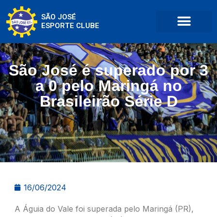
SÃO JOSÉ
ESPORTE CLUBE
São José é superado por 3
a 0 pelo Maringá no
Brasileirão Série D
16/06/2024
A Águia do Vale foi superada pelo Maringá (PR),