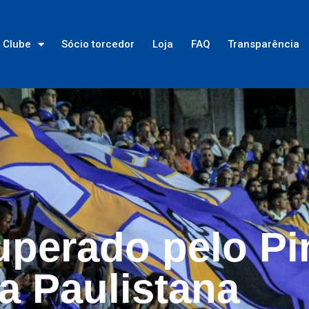
Clube
Sócio torcedor
Loja
FAQ
Transparência
uperado pelo Pi
a Paulistana