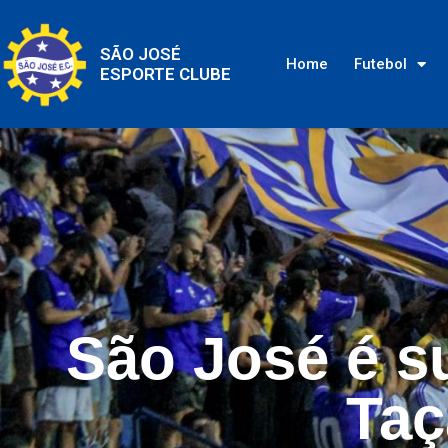
SÃO JOSÉ
Home
Futebol
ESPORTE CLUBE
São José é s
Taç