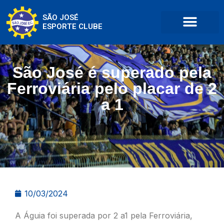
SÃO JOSÉ
ESPORTE CLUBE
São José é superado pela
Ferroviária pelo placar de 2
a 1
10/03/2024
A Águia foi superada por 2 a1 pela Ferroviária,