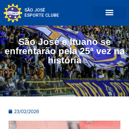
SÃO JOSÉ
ESPORTE CLUBE
São José e Ituano se
enfrentarão pela 25ª vez na
história
23/02/2026