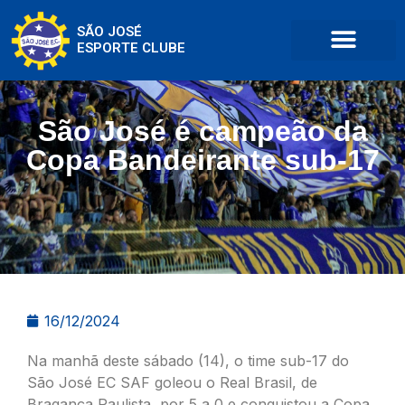
SÃO JOSÉ
ESPORTE CLUBE
São José é campeão da
Copa Bandeirante sub-17
16/12/2024
Na manhã deste sábado (14), o time sub-17 do
São José EC SAF goleou o Real Brasil, de
Bragança Paulista, por 5 a 0 e conquistou a Copa