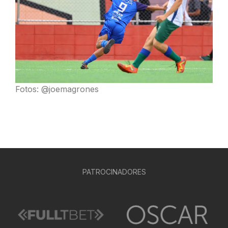
Fotos: @joemagrones
PATROCINADORES